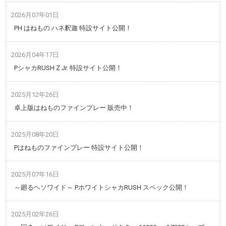
2026月07年01日
PH はねもの ハネ釈迦 特設サイト公開！
2026月04年17日
PシャカRUSH Z Jr. 特設サイト公開！
2025月12年26日
卓上版はねものファインプレー 販売中！
2025月08年20日
Pはねものファインプレー 特設サイト公開！
2025月07年16日
～廻るヘソワイド～ PホワイトシャカRUSH スペック公開！
2025月02年26日