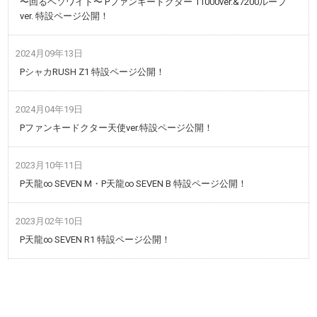
〜回るヘソワイド〜 Pファンキードクター 11000ver.&7200ループ
ver. 特設ページ公開！
2024月09年13日
PシャカRUSH Z1 特設ページ公開！
2024月04年19日
Pファンキードクター天使ver.特設ページ公開！
2023月10年11日
P天龍∞ SEVEN M・P天龍∞ SEVEN B 特設ページ公開！
2023月02年10日
P天龍∞ SEVEN R1 特設ページ公開！