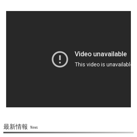
最新情報
News